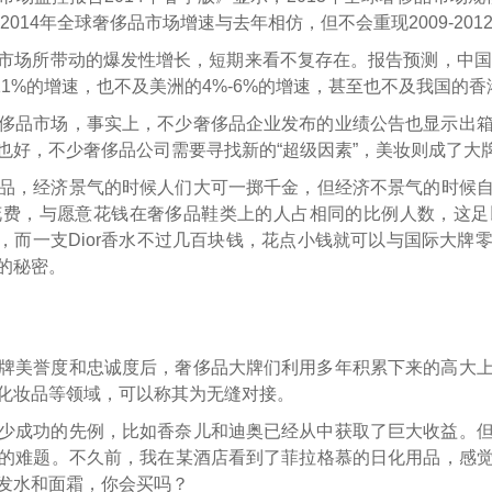
2014年全球奢侈品市场增速与去年相仿，但不会重现2009-20
市场所带动的爆发性增长，短期来看不复存在。报告预测，中国内
11%的增速，也不及美洲的4%-6%的增速，甚至也不及我国的香
侈品市场，事实上，不少奢侈品企业发布的业绩公告也显示出
也好，不少奢侈品公司需要寻找新的“超级因素”，美妆则成了大
品，经济景气的时候人们大可一掷千金，但经济不景气的时候自
花费，与愿意花钱在奢侈品鞋类上的人占相同的比例人数，这足
万，而一支Dior香水不过几百块钱，花点小钱就可以与国际大
的秘密。
牌美誉度和忠诚度后，奢侈品大牌们利用多年积累下来的高大
化妆品等领域，可以称其为无缝对接。
少成功的先例，比如香奈儿和迪奥已经从中获取了巨大收益。
的难题。不久前，我在某酒店看到了菲拉格慕的日化用品，感
发水和面霜，你会买吗？