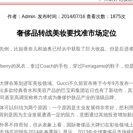
作者：Admin 发布时间：2014/07/16 查看次数：
1875次
奢侈品转战美妆要找准市场定位
先例，比如香奈儿和迪奥已经从中获取了巨大收益。但是后进
urberry的风衣，拿过Coach的手包，穿过Ferragamo的
大牌在筹划进军美妆领域。Gucci不久前宣布将于今年9月发布
出多款经典香水和美容产品的巴宝莉集团近日也有了新动作，其
该公司甚至高调宣称将力求成为奢侈护肤品产业的顶级品牌。
体可以归结为两个原因：一个原因是主业发展得非常好，想利
因则是因为主业发展遭遇一定的阻力，意图通过其他投资增加新
外界不得而知，但从表象上看，国际奢侈品大牌们在彩妆领域
监控报告2014年春季版》显示，2013年全球奢侈品市场规模