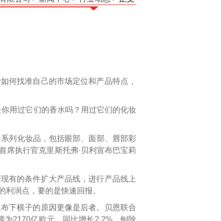
者如何找准自己的市场定位和产品特点，
鞋子，但是你用过它们的香水吗？用过它们的化妆
一系列化妆品，包括眼部、面部、唇部彩
首席执行官克里斯托弗·贝利宣布巴宝莉
用现有的条件扩大产品线，进行产品线上
的利润点，要的是快速回报。
上布下棋子的原因更像是后者。贝恩联合
为2170亿欧元，同比增长2.2%，刨除