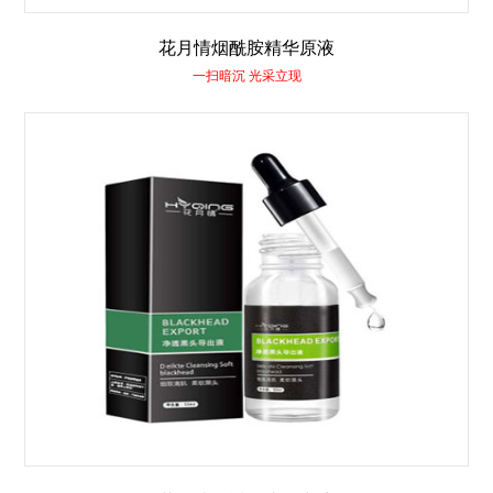
花月情烟酰胺精华原液
一扫暗沉 光采立现