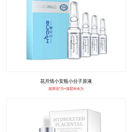
花月情小安瓶小分子原液
澎湃活*力+深层补水力