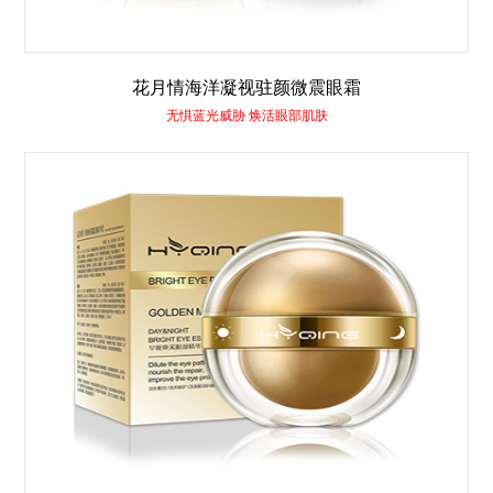
花月情海洋凝视驻颜微震眼霜
无惧蓝光威胁 焕活眼部肌肤