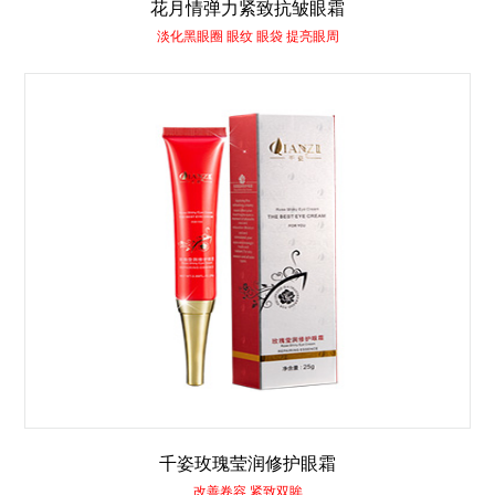
花月情弹力紧致抗皱眼霜
淡化黑眼圈 眼纹 眼袋 提亮眼周
千姿玫瑰莹润修护眼霜
改善卷容 紧致双眸