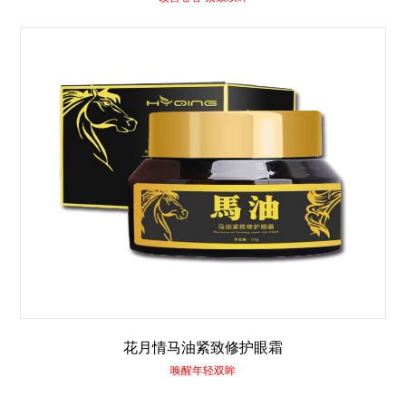
花月情马油紧致修护眼霜
唤醒年轻双眸