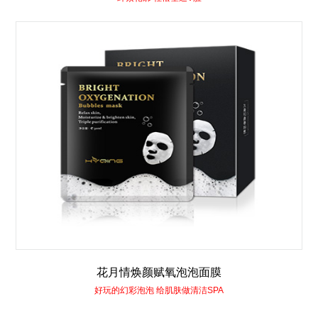
花月情焕颜赋氧泡泡面膜
好玩的幻彩泡泡 给肌肤做清洁SPA