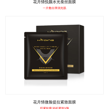
花月情悦颜水光蚕丝面膜
一片敷出弹润光肌
花月情微脸提拉紧致面膜
纤紧轮廓 轻松塑造V脸