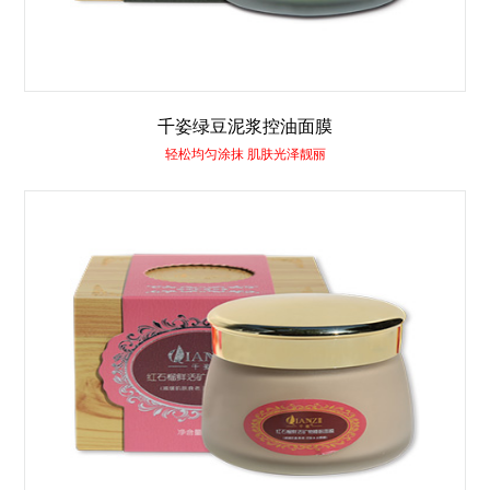
千姿绿豆泥浆控油面膜
轻松均匀涂抹 肌肤光泽靓丽