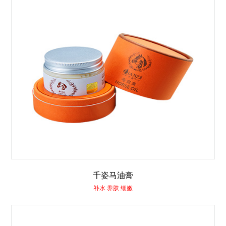
千姿马油膏
补水 养肤 细嫩