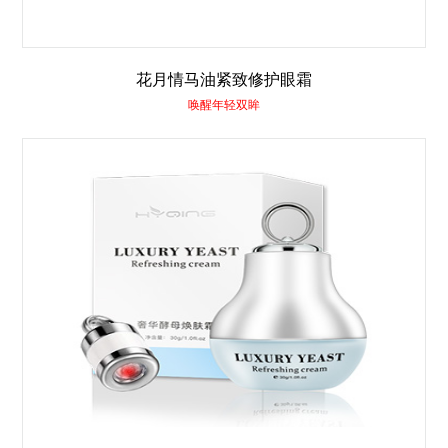
花月情马油紧致修护眼霜
唤醒年轻双眸