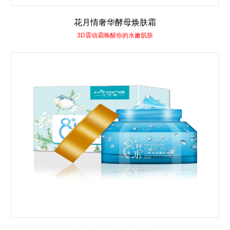
花月情奢华酵母焕肤霜
3D震动霜唤醒你的水嫩肌肤